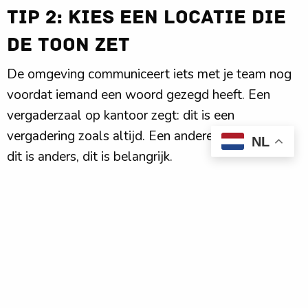
Tip 2: Kies een locatie die
de toon zet
De omgeving communiceert iets met je team nog
voordat iemand een woord gezegd heeft. Een
vergaderzaal op kantoor zegt: dit is een
vergadering zoals altijd. Een andere locatie zegt:
NL
dit is anders, dit is belangrijk.
Onderzoek laat zien dat mensen in een nieuwe
omgeving sneller out-of-the-box denken en meer
bereid zijn om hardop te zeggen wat ze normaal
voor zich houden. Dat is precies wat je wil op een
teamdag. Basecamp Utrecht biedt die andere
omgeving: industrieel karakter, een groene